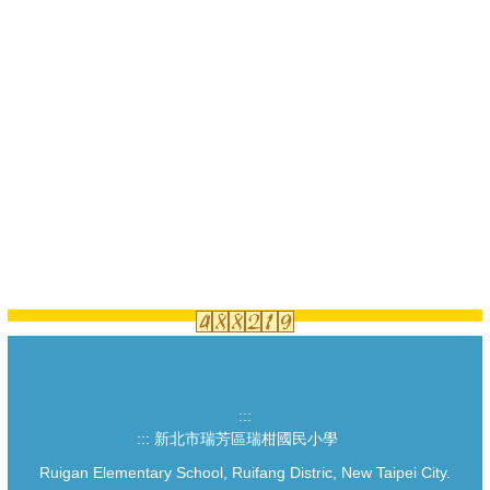
:::
:::
新北市瑞芳區瑞柑國民小學
Ruigan Elementary School, Ruifang Distric, New Taipei City.