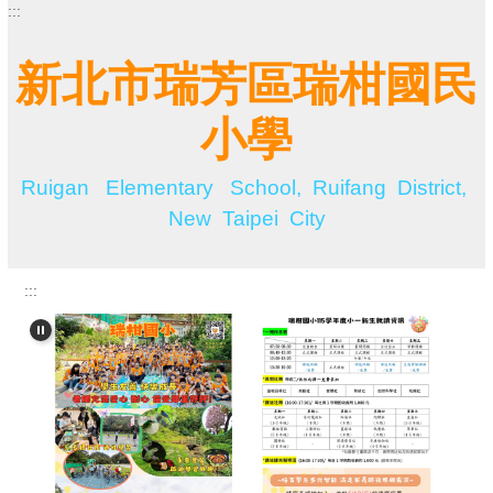
:::
跳
到
主
新北市瑞芳區瑞柑國民
要
內
小學
容
區
Ruigan Elementary School, Ruifang District,
New Taipei City
:::