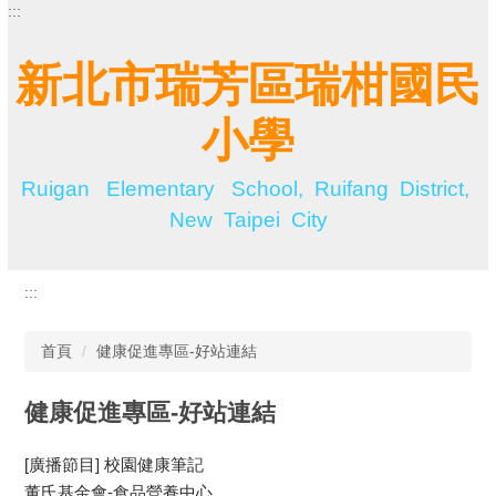
:::
跳
到
主
新北市瑞芳區瑞柑國民
要
內
小學
容
區
Ruigan Elementary School, Ruifang District,
New Taipei City
:::
首頁
健康促進專區-好站連結
健康促進專區-好站連結
[廣播節目] 校園健康筆記
董氏基金會-食品營養中心