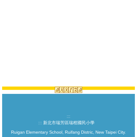
:::
:::
新北市瑞芳區瑞柑國民小學
Ruigan Elementary School, Ruifang Distric, New Taipei City.