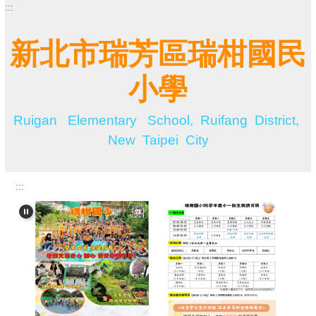
:::
跳
到
主
新北市瑞芳區瑞柑國民
要
內
小學
容
區
Ruigan Elementary School, Ruifang District,
New Taipei City
:::