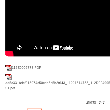
112E0002773.PDF
ad5c331bdcf218974c50cdb8c5b2f643_11221314738_112D224995
01.pdf
瀏覽數:
342