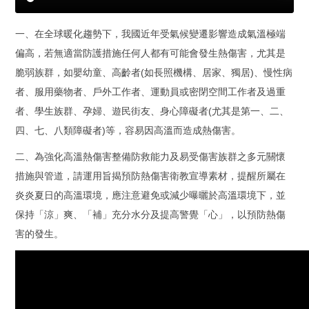
一、在全球暖化趨勢下，我國近年受氣候變遷影響造成氣溫極端
偏高，若無適當防護措施任何人都有可能會發生熱傷害，尤其是
脆弱族群，如嬰幼童、高齡者(如長照機構、居家、獨居)、慢性病
者、服用藥物者、戶外工作者、運動員或密閉空間工作者及過重
者、學生族群、孕婦、遊民街友、身心障礙者(尤其是第一、二、
四、七、八類障礙者)等，容易因高溫而造成熱傷害。
二、為強化高溫熱傷害整備防救能力及易受傷害族群之多元關懷
措施與管道，請運用旨揭預防熱傷害衛教宣導素材，提醒所屬在
炎炎夏日的高溫環境，應注意避免或減少曝曬於高溫環境下，並
保持「涼」爽、「補」充分水分及提高警覺「心」，以預防熱傷
害的發生。