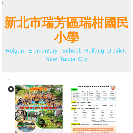
:::
跳
到
主
新北市瑞芳區瑞柑國民
要
內
小學
容
區
Ruigan Elementary School, Ruifang District,
New Taipei City
:::