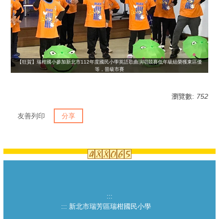
【狂賀】瑞柑國小參加新北市112年度國民小學英語歌曲演唱競賽低年級組榮獲東區優
等，晉級市賽
瀏覽數:
752
友善列印
分享
:::
:::
新北市瑞芳區瑞柑國民小學