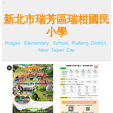
:::
跳
到
主
新北市瑞芳區瑞柑國民
要
內
小學
容
區
Ruigan Elementary School, Ruifang District,
New Taipei City