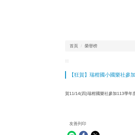
首頁
榮譽榜
:::
【狂賀】瑞柑國小國樂社參加
賀11/14(四)瑞柑國樂社參加11
友善列印