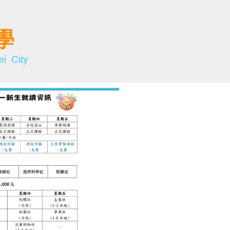
學
i City