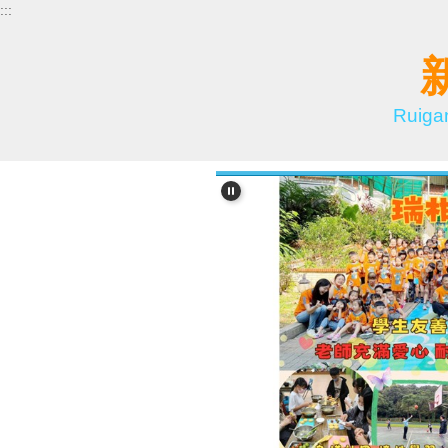
:::
跳
到
主
要
內
Ruiga
容
區