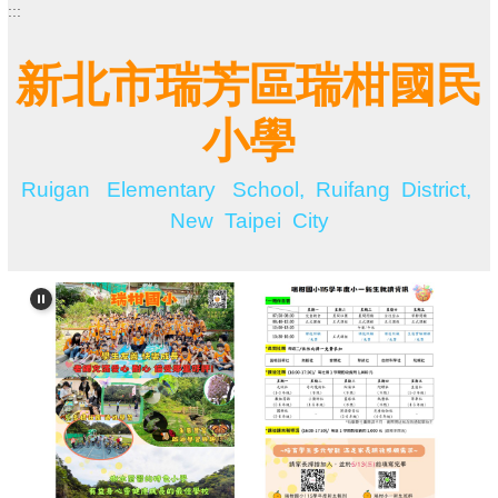
:::
跳
到
主
新北市瑞芳區瑞柑國民
要
內
小學
容
區
Ruigan Elementary School, Ruifang District,
New Taipei City