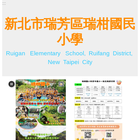
:::
跳
到
主
新北市瑞芳區瑞柑國民
要
內
小學
容
區
Ruigan Elementary School, Ruifang District,
New Taipei City