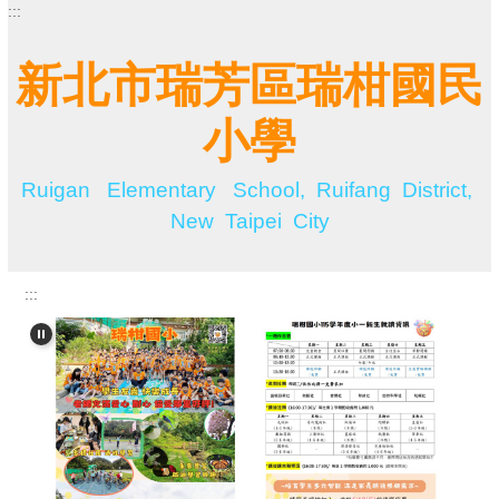
:::
跳
到
主
新北市瑞芳區瑞柑國民
要
內
小學
容
區
Ruigan Elementary School, Ruifang District,
New Taipei City
:::