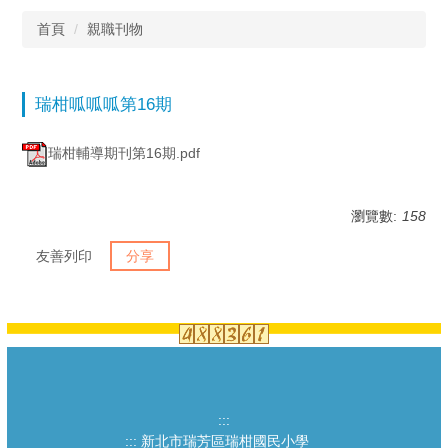
首頁
親職刊物
瑞柑呱呱呱第16期
瑞柑輔導期刊第16期.pdf
瀏覽數:
158
友善列印
分享
:::
:::
新北市瑞芳區瑞柑國民小學