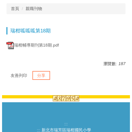
首頁
親職刊物
瑞柑呱呱呱第18期
瑞柑輔導期刊第18期.pdf
瀏覽數:
187
友善列印
分享
:::
:::
新北市瑞芳區瑞柑國民小學