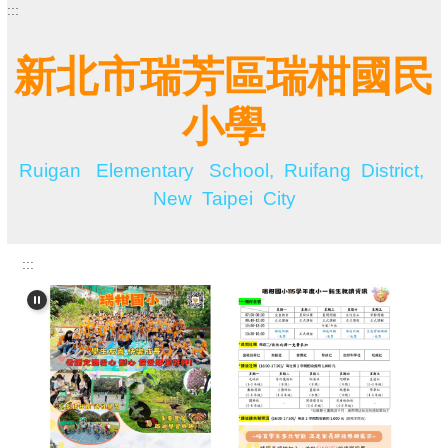
:::
跳
到
主
新北市瑞芳區瑞柑國民
要
內
小學
容
區
Ruigan Elementary School, Ruifang District,
New Taipei City
:::