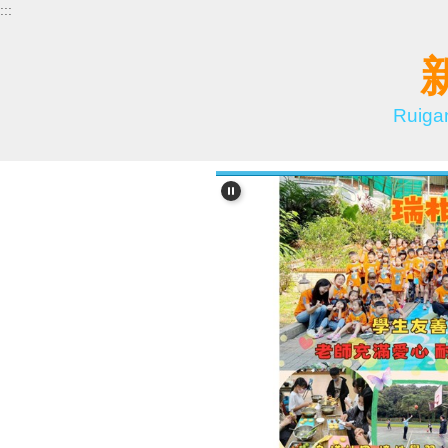
:::
跳
到
主
要
內
Ruiga
容
區