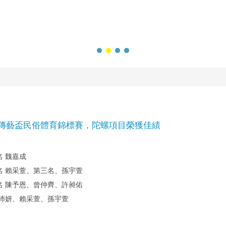
創傳藝盃民俗體育錦標賽，陀螺項目榮獲佳績
 魏嘉成
名 賴采萱、第三名、孫宇萱
名 陳予恩、曾仲齊、許昶佑
沛妍、賴采萱、孫宇萱