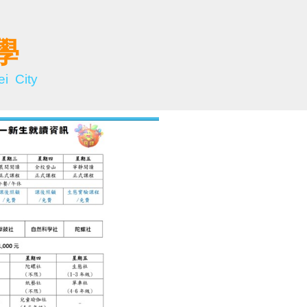
學
i City