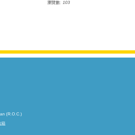
瀏覽數:
103
wan (R.O.C.)
信箱