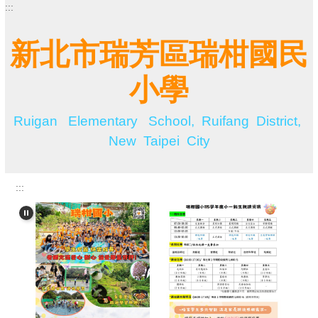
:::
跳
到
主
新北市瑞芳區瑞柑國民
要
內
小學
容
區
Ruigan Elementary School, Ruifang District,
New Taipei City
:::