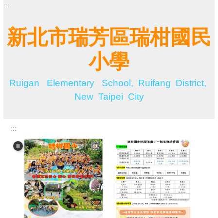
:::
跳
到
主
新北市瑞芳區瑞柑國民
要
內
小學
容
區
Ruigan Elementary School, Ruifang District,
New Taipei City
:::