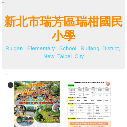
:::
跳
到
主
新北市瑞芳區瑞柑國民
要
內
小學
容
區
Ruigan Elementary School, Ruifang District,
New Taipei City
:::