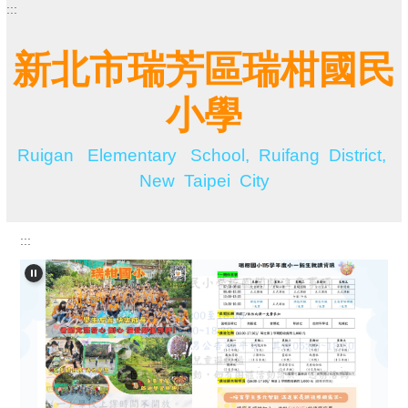
:::
跳
到
主
新北市瑞芳區瑞柑國民
要
內
小學
容
區
Ruigan Elementary School, Ruifang District,
New Taipei City
:::