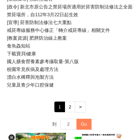
[政令] 新北市原公告之禁菸場所適用於菸害防制法修法之全面
禁菸場所，自112年3月22日起生效
[宣導] 菸害防制法修法七大重點
戒菸專線服務中心修正「轉介戒菸專線」相關文件
[教案資源] 肥胖防治線上教案
食魚鱻知站
下載寶貝i健康
國人膳食營養素參考攝取量-第八版
校園常見疾病及處理方法
漂白水稀釋與泡製方法
兒童及青少年口腔保健
1
2
>
到
Go