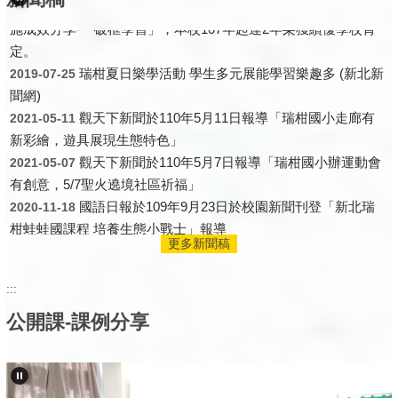
施成效分享-「破框學習」，本校107年起連2年榮獲績優學校肯
比賽榮獲優等
定。
【狂賀】瑞柑國小參加新北市114學年度瑞芳區六年
2025-12-01
瑞柑夏日樂學活動 學生多元展能學習樂趣多 (新北新
2019-07-25
級田徑交流賽榮獲佳績
聞網)
【狂賀】瑞柑國小參加新北市114年度國民小學英語
2025-12-01
觀天下新聞於110年5月11日報導「瑞柑國小走廊有
2021-05-11
歌曲演唱競賽低年級組榮獲佳績
新彩繪，遊具展現生態特色」
【狂賀】瑞柑國小參加「2025 全國國小學童潔牙觀
2025-12-01
觀天下新聞於110年5月7日報導「瑞柑國小辦運動會
2021-05-07
摩活動」榮獲佳績
有創意，5/7聖火遶境社區祈福」
【狂賀】瑞柑國小參與114學年瑞芳分區三對三籃球
2025-12-01
國語日報於109年9月23日於校園新聞刊登「新北瑞
2020-11-18
對抗賽表現優異
柑蛙蛙國課程 培養生態小戰士」報導
【狂賀】瑞柑國小國樂社參加113學年度新北市音樂
2024-11-14
新北教育實驗課程打開學習新視野 瑞柑國小培育
2020-09-25
比賽榮獲優等
更多新聞稿
ASKER娃(國立教育廣播電臺)
【狂賀】瑞柑國小參加113學年度新北市東區學生美
2024-10-23
美國螯蝦入侵 瑞柑國小「釣蝦」救螢火蟲
2020-05-16
術比賽榮獲佳績
:::
【狂賀】瑞柑國小參加新北市113學年度瑞芳區六年
2024-10-18
公開課-課例分享
級田徑交流賽榮獲佳績
【狂賀】瑞柑國小參與113學年瑞芳分區三對三籃球
2024-10-09
對抗賽表現優異
【狂賀】瑞柑國小參加新北市112年度國民小學英語
2024-01-25