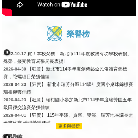
狂賀！瑞柑國小榮獲110年度教育部教學卓越獎銀質
2021-11-22
榮譽榜
獎
賀！本校榮獲「新北市111年度教務有功學校表揚」
2022-10-17
殊榮，接受教育局張局長表揚!
【狂賀】新北市114學年度創傳藝盃民俗體育錦標
2026-04-30
賽，陀螺項目榮獲佳績
【狂賀】 新北市瑞芳分區114學年度國小桌球錦標賽
2026-04-23
瑞柑榮獲佳績
「卓越瑞柑，六十風華」 新北瑞柑國小歡慶60週年
2023-05-09
【狂賀】瑞柑國小參加新北市114學年度瑞芳區五年
2026-04-23
校慶(NewTalk新聞)
級田徑交流賽榮獲佳績
「卓越瑞柑，六十風華」 瑞柑國小歡慶60週年校慶
2023-05-09
【狂賀】 115年平溪、貢寮、雙溪、瑞芳地區議長盃
2026-04-01
(新北市政府教育局教育新聞)
繪畫比賽 瑞柑榮獲佳績
觀天下新聞於112年3月8日報導「台大生到偏鄉服務
2023-03-09
【狂賀】瑞柑國小參加114學年度新北市東區學生美
2025-12-01
瑞柑國小寒假不無聊」
更多榮譽榜
術比賽榮獲佳績
新北市教育電子報第281期刊登本校教育實驗課程實
2019-11-25
新聞稿
【狂賀】瑞柑國小國樂社參加114學年度新北市音樂
2025-12-01