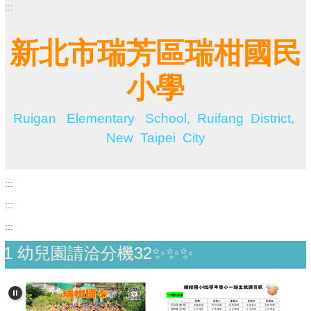
:::
跳
到
主
新北市瑞芳區瑞柑國民
要
內
小學
容
區
Ruigan Elementary School, Ruifang District,
New Taipei City
:::
:::
:::
32✨✨✨